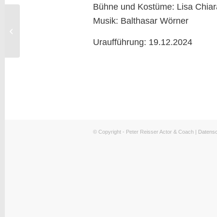
Bühne und Kostüme: Lisa Chiar
Musik: Balthasar Wörner
Best Exotic Marigold
Hotel
Uraufführung: 19.12.2024
© Copyright - Peter Reisser Actor & Coach |
Datens